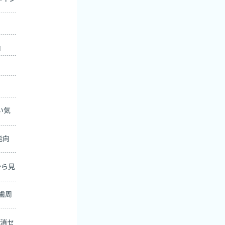
』
」
い気
能向
から見
歯周
解消セ