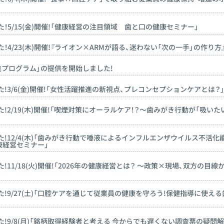
！5/15(金)開催!「健康経営の注目領域 歯と口の健康セミナー」
4/23(木)開催!『ライオン×ARMが語る、迷わない「次の一手」の作り方
進プログラム」の提供を開始しました!
!3/6(金)開催!「女性活躍推進の新視点、プレコンセプションケアとは？
!2/19(木)開催!「喫煙対策にオーラルケア！？～歯みがき行動が「吸いた
!12/4(木)「歯みがき行動で唾液によるインフルエンザウイルス不活化
康経営セミナー」
11/18(火)開催!「2026年の健康経営とは？ ～政策×現場、双方の目線
!9/27(土)「口腔ケアを通じて従業員の健康を守ろう!保健指導に使える
!9/8(月)「銘柄取得経験者と考える 今からでも遅くない調査票の疑問