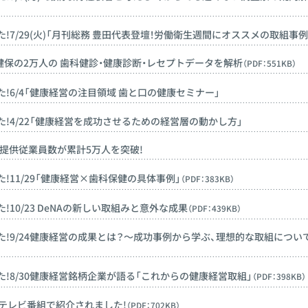
!7/29(火)「月刊総務 豊田代表登壇！労働衛生週間にオススメの取組事例
健保の2万人の 歯科健診・健康診断・レセプトデータを解析
（PDF：551KB）
!6/4「健康経営の注目領域 歯と口の健康セミナー」
!4/22「健康経営を成功させるための経営層の動かし方」
、提供従業員数が累計5万人を突破!
!11/29「健康経営×歯科保健の具体事例」
（PDF：383KB）
10/23 DeNAの新しい取組みと意外な成果
（PDF：439KB）
た!9/24健康経営の成果とは？～成功事例から学ぶ、理想的な取組につい
!8/30健康経営銘柄企業が語る「これからの健康経営取組」
（PDF：398KB）
がテレビ番組で紹介されました!
（PDF：702KB）