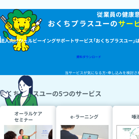
従業員の健康
おくちプラスユーの
サー
法人向けウェルビーイングサポートサービス
「おくちプラスユー」
資料ダウンロード
当サービスが気になる方・申し込みを
検討さ
おくちプラスユーの5つのサービス
オーラルケア
e-ラーニング
唾
セミナー