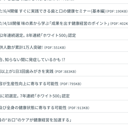
!6/4開催 すぐに実践できる歯と口の健康セミナー(基本編)
（PDF：190KB
!4/18開催 味の素から学ぶ「成果を出す健康経営のポイント」
（PDF：402
2年連続選定。8年連続「ホワイト500」認定
提供人数が累計1万人突破!
（PDF：551KB）
合、知らない間に発症しているかも !?
割以上が1日3回歯みがきを実践
（PDF：883KB）
変容が生産性向上に寄与する可能性
（PDF：795KB）
に初選定。7年連続「ホワイト500」認定
腔及び全身の健康状態に寄与する可能性
（PDF：913KB）
「社員の“お口”のケアが健康経営を加速する」