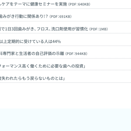
ラルケアをテーマに健康セミナーを実施
（PDF：640KB）
歯みがき行動に関係あり!？
（PDF：691KB）
割で1日3回歯みがき、フロス、洗口剤使用が習慣化
（PDF：1MB）
回以上定期的に受けている人は44%
歯科専門家と生活者の自己評価の乖離
（PDF：944KB）
s「パフォーマンス高く働くために必要な歯への投資」
「一度失われたらもう戻らないものとは」