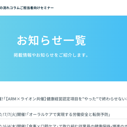
の流れ
コラム
ご担当者向けセミナー
お知らせ一覧
掲載情報やお知らせをご紹介します。
)開催！「【ARM×ライオン共催】健康経営認定項目を"やった"で終わらせな
！7/7(火)開催！「オーラルケアで実現する労働安全と転倒予防」
！6/4(木)開催!「食事×口腔ケア」で取り組む従業員の健康保持・増進の